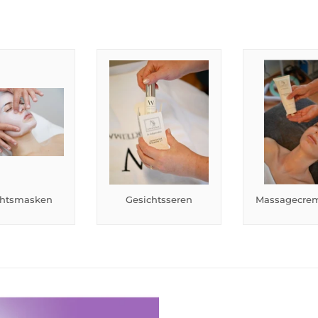
chtsmasken
Gesichtsseren
Massagecrem