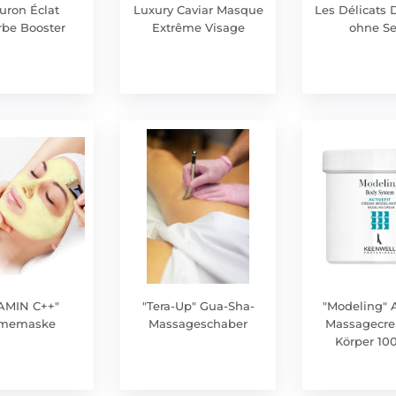
uron Éclat
Luxury Caviar Masque
Les Délicats 
be Booster
Extrême Visage
ohne Se
AMIN C++"
"Tera-Up" Gua-Sha-
"Modeling" A
ememaske
Massageschaber
Massagecre
Körper 10