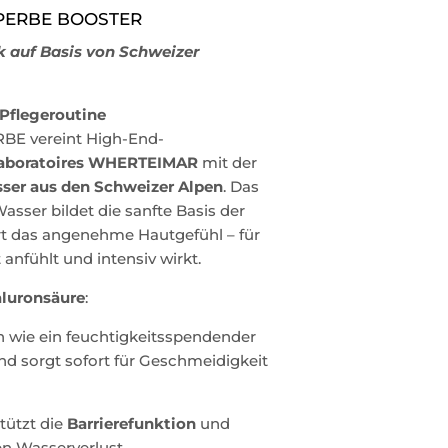
PERBE BOOSTER
 auf Basis von Schweizer
 Pflegeroutine
E vereint High-End-
aboratoires WHERTEIMAR
mit der
er aus den Schweizer Alpen
. Das
sser bildet die sanfte Basis der
rt das angenehme Hautgefühl – für
t anfühlt und intensiv wirkt.
aluronsäure
:
ch wie ein feuchtigkeitsspendender
nd sorgt sofort für Geschmeidigkeit
tützt die
Barrierefunktion
und
en Wasserverlust.