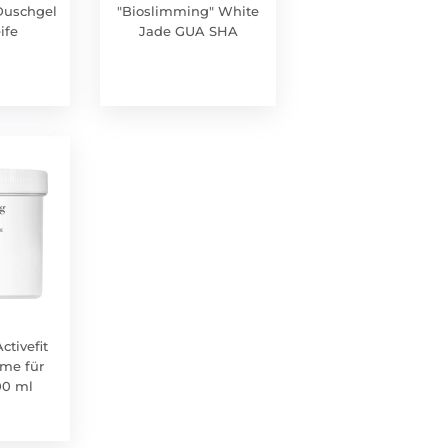
Duschgel
"Bioslimming" White
ife
Jade GUA SHA
ctivefit
me für
00 ml