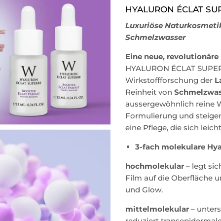
HYALURON ÉCLAT SU
Luxuriöse Naturkosmetik
Schmelzwasser
Eine neue, revolutionäre
HYALURON ÉCLAT SUPERB
Wirkstoffforschung der
L
Reinheit von
Schmelzwass
aussergewöhnlich reine Wa
Formulierung und steige
eine Pflege, die sich leich
3-fach molekulare Hy
hochmolekular
– legt si
Film auf die Oberfläche u
und Glow.
mittelmolekular
– unters
reduziert transepidermal