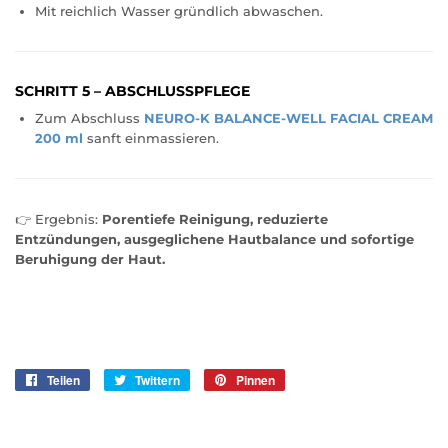
Mit reichlich Wasser gründlich abwaschen.
SCHRITT 5 – ABSCHLUSSPFLEGE
Zum Abschluss
NEURO-K BALANCE-WELL FACIAL CREAM
200 ml
sanft einmassieren.
👉 Ergebnis:
Porentiefe Reinigung, reduzierte
Entzündungen, ausgeglichene Hautbalance und sofortige
Beruhigung der Haut.
Teilen
Auf
Twittern
Auf
Pinnen
Auf
Facebook
Twitter
Pinterest
teilen
twittern
pinnen