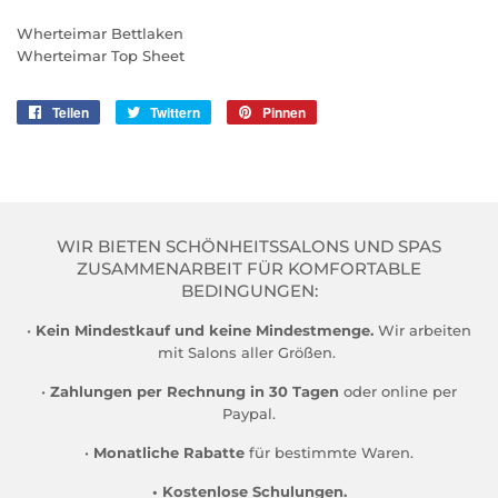
Wherteimar Bettlaken
Wherteimar
Top Sheet
Teilen
Auf
Twittern
Auf
Pinnen
Auf
Facebook
Twitter
Pinterest
teilen
twittern
pinnen
WIR BIETEN SCHÖNHEITSSALONS UND SPAS
ZUSAMMENARBEIT FÜR KOMFORTABLE
BEDINGUNGEN:
•
Kein Mindestkauf und keine Mindestmenge.
Wir arbeiten
mit Salons aller Größen.
•
Zahlungen per Rechnung in 30 Tagen
oder online per
Paypal.
•
Monatliche Rabatte
für bestimmte Waren.
• Kostenlose Schulungen.